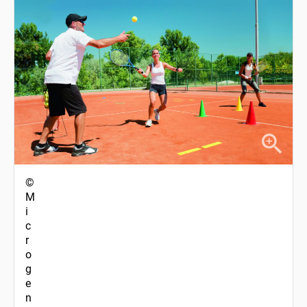
©
M
i
c
r
o
g
e
n